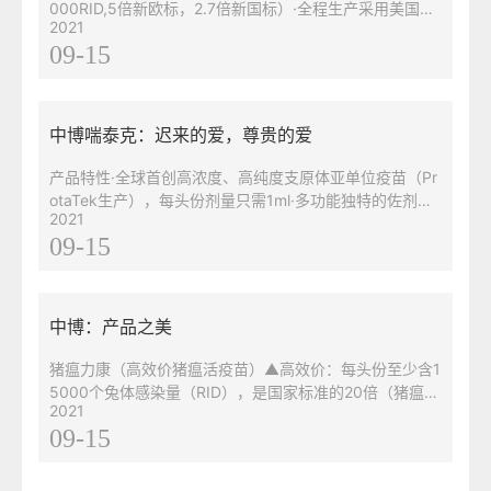
000RID,5倍新欧标，2.7倍新国标）·全程生产采用美国MI
2021
LLIPORE公司的全套先进技术及过滤系统，抗原纯度高，
09-15
不含BVDV、细胞碎片、异源蛋白等杂质·疫苗专用稀释液
含抗应激物质以及免疫增强剂，免疫后能产生持久保护·健
康猪接种无任何副作用，可用于任何阶段猪的群防·可用于
非典型猪瘟和BVDV症（腹泻、皮下紫斑
中博喘泰克：迟来的爱，尊贵的爱
产品特性·全球首创高浓度、高纯度支原体亚单位疫苗（Pr
otaTek生产），每头份剂量只需1ml·多功能独特的佐剂
2021
（QuilA），能快速增强抗原递呈·唯一的ISCOM支原体疫
09-15
苗，专利配方，增强免疫原性·唯一物理灭活，不含任何化
学灭活剂·唯一可通过皮试快速检测细胞免疫应答水平的疫
苗·单针免疫持久保护164天以上·接种安全性高，无接种副
反应，不诱发PMWS
中博：产品之美
猪瘟力康（高效价猪瘟活疫苗）▲高效价：每头份至少含1
5000个兔体感染量（RID），是国家标准的20倍（猪瘟细
2021
胞源活疫苗国家标准为：每头份至少含750个兔体感染
09-15
量）、欧洲药典猪瘟活疫苗效价标准的7-8倍。▲高滴
度：猪瘟抗原中间检测必须达到50万倍以上方可用于配
苗，抗原含量滴度更高，免疫效果好。▲高安全性：采用