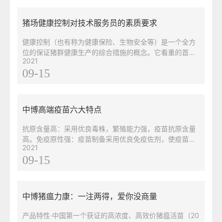
对整个猪群健康影响比较大。
猪场健康控制对技术服务员的素质要求
健康控制（也有称为健康保险、生物安全等）是一个全方
位的保证猪群健康生产的综合措施的概念。它看重的首先
2021
是问题发生的原因，其次才是问题发生的结果和问题处理
09-15
的办法。它将影响健康的各种因素置于日常规方案的监视
网络，通过方案中的各项规章制度，使猪场的常规饲养技
术管理工作做得更细、更有依据性和更富效益性，以便于
最早地发现和最大限度地从方方面面采取措施控制健康问
中博高端疫苗六大特点
题，降低发病和死亡率，最大限度地发挥出猪场的生产效
益。这就是健康控制的目的。
抗原含量高：采用优良毒株，繁殖能力强，疫苗抗原含量
高。免疫原性强：疫苗制备采用优良免疫佐剂，使疫苗免
2021
疫原性大幅提升，接种后抗体产生早、效价高。安全性
09-15
好：对任何品种、年龄的健康猪群，疫苗接种后无过敏反
应，无体温升高、采食下降和影响增重现象，注射部位无
红肿、化脓等不良反应。免疫效果确实：疫苗免疫攻毒保
护率达96%以上。
中博猪瘟力康：一注两得，爱你没商量
产品特性·中国第一个获证的高浓度、高效价猪瘟活苗（20