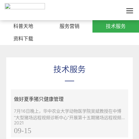
科普天地
服务营销
技术服务
资料下载
技术服务
做好夏季猪只健康管理
7月16日晚上，华中农业大学动物医学院吴斌教授在中博
“大型猪场远程视频诊断中心”开展第十五期猪场远程视频
2021
讲座专家。本次讲座的主题：规模化猪场夏季疫病防控建
09-15
议吴教授从夏季猪群如何管理和夏季疫病如何防控两方面
展开。吴斌教授首先说，冬天对小猪健康影响较大，夏天